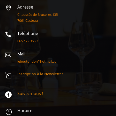
Adresse

Chaussée de Bruxelles 135
7061 Casteau
Téléphone

065 / 72 36 27
Mail

leboutondor@hotmail.com
Inscription à la Newsletter
l
Suivez-nous !

Horaire
}